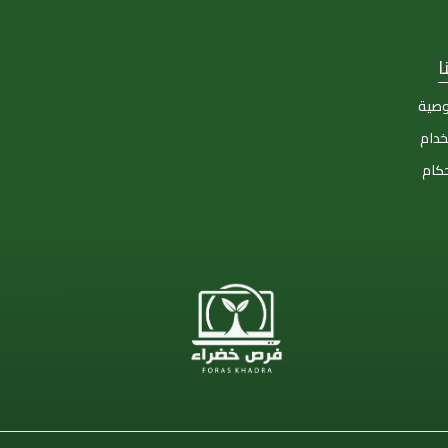
ا
وصية
خدام
حكام