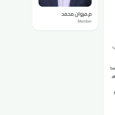
م.مروان محمد
Member
ربي
Se
a