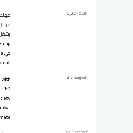
النبذة (عربي)
مهندس
للشبا
Bio (English)
d with
). CEO
ciety
rabia.
imate
Bio (Français)