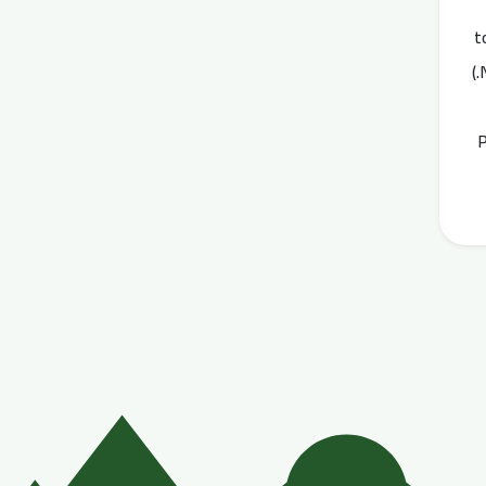
t
(
P