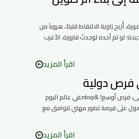
ة، أُزيح زاوية الالتقاط قليلاً، هروباً من
لو لم أجده لوجدتُ قارورة. الأغرب
اقرأ المزيد
مهارات مطلوبة في 2026 للحصول على فرص دولية&nbsp;مهارات أذكى، فرص أوسع! &nbsp;في عالم اليوم
لحصول على فرصة تطور مهني تتوافق مع
اقرأ المزيد