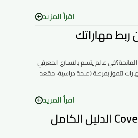
اقرأ المزيد
ن ربط مهاراتك
 المانحة؟في عالم يتسم بالتسارع المعرفي
مهارات لتفوز بفرصة (منحة دراسية، مقعد
اقرأ المزيد
الفرق بين Motivation Letter وCover Letter الدليل الكامل