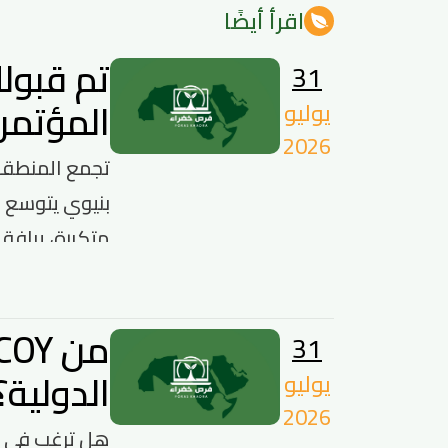
اقرأ أيضًا
31
المؤتمر
يوليو
2026
تجمع المنطقة 
بنيوي يتوسع ع
متكررة، يرافقه
31
الدولية؟
يوليو
2026
هل ترغب في رف