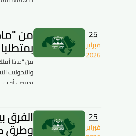
الاهتمام المحل
من "ماذا
25
بمتطلبا
فبراير
2026
من "ماذا أملك
والتحولات الت
تدريبي، أو ب...
25
وطرق كت
فبراير