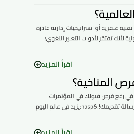
لعالمية؟
قنية عبقرية أو استراتيجيات إدارية قادرة
ة لأنك تفتقر لأدوات التعبير اللغوي؛
اقرأ المزيد
فرص المناخية؟
م الاحترافية للفرص المناخية؟&nbsp;هل ترغب في رفع فرص قبولك في المؤتمرات
والأحداث المناخية أو البرامج التدريبية؟!الأمرُ يبدأ بخطوة هامة، اهتم برسالة تقديمك! &nbsp;يزيد في عالم اليوم
اقرأ المزيد