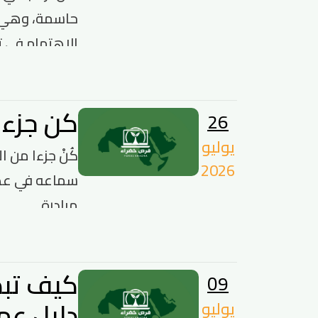
حاسمة، وهي است
الاهتمام في ت
كن جزءا
26
يوليو
2026
سماعه في عصرنا
مبادرة ...
كيف تبد
09
دليل عم
يوليو