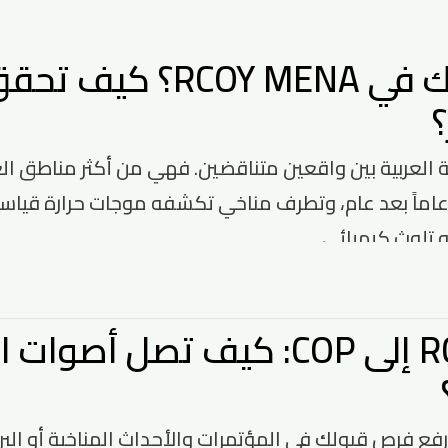
تم قبولك في OY MENA
؟
العربية بين واقعين متناقضين. فهي من أكثر مناطق الع
اماً بعد عام، وتطرف مناخي تكشفه موجات حرارة قياس
 تلوث كيميائي...
من RCOY إلى COP: كيف تصل 
ع فرص قبولك في المؤتمرات والأحداث المناخية أو البرامج