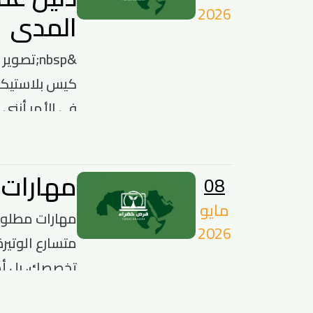
2026
المدى
&nbsp;تص
كيس بلاستيكي
في الأمر أنني ت
مهارات مطلوبة في
08
مايو
2026
متسارع الوتير
تخصصك، بل أصب