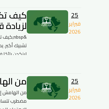
كيف تكت
25
لزيادة ق
فبراير
2026
لينكدن رائجًا ف
من الها
25
فبراير
من الهامش إلى
2026
مضطرب تتسارع 