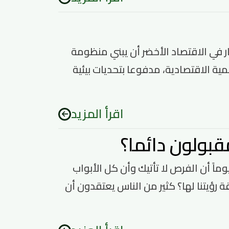
لأخضر&nbsp;هل يمكن للاستثمار في الاقتصاد الأخضر أن يبني منظومة
 نماذج التنمية الاقتصادية، مدفوعا بتحديات بيئية
اقرأ المزيد
قبولون دائما؟
ص: كيف يفكر المقبولون دائما؟&nbsp;إذا رأيت يوماً أن الفرص لا تأتيك وأن كل الأبواب
ؤيتنا لها؟ كثير من الناس يعتقدون أن