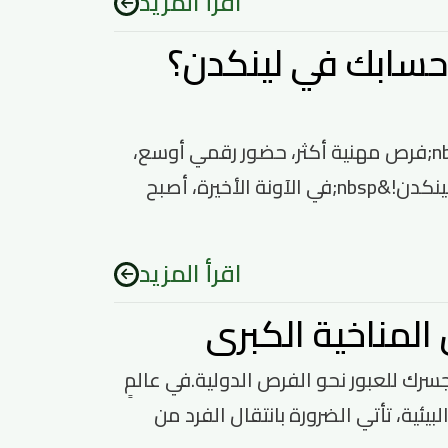
اقرأ المزيد
 حسابك في لينكدن؟
&nbsp;كيف تكتب "نبذة مهنية" احترافية على حسابك في لينكدن؟&nbsp;فرص مهنية أكثر، حضور رقمي أوسع،
تشبيك أكبر. يمكنك الوصول إلى هذه المنجزات، ولكن ابدأ بنبذتك على لينكدن!&nbsp;في الآونة الأخيرة، أصبح
اقرأ المزيد
لمناخية الكبرى
رك للعبور نحو الفرص الدولية.في عالمٍ
ئية، تأتي الضرورة بانتقال الفرد من