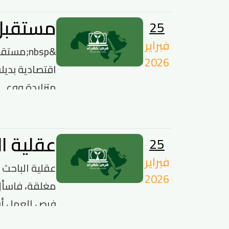
مستقبل 
25
فبراير
2026
متزايدة ووعي 
عقلية ا
25
فبراير
2026
مغلقة، فاسأل 
فرص العمل أو 