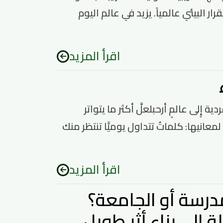
البيئي عالمياً. يزيد في عالم اليوم
اقرأ المزيد
n;فرصة تنبعث من رغبة فردية إٍلى عالمٍ أرحبلعلَّ أكثر ما يتواتر
عانيها: كلماتٌ تتداول يوميًّا تنتظر منك
اقرأ المزيد
درسة أو الجامعة؟
إلى بناء أثر طويل