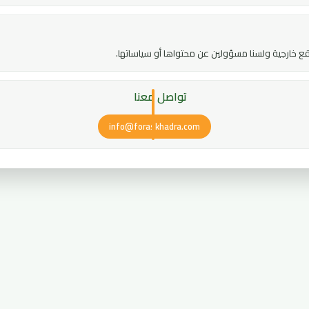
ع خارجية ولسنا مسؤولين عن محتواها أو سياساتها.
تواصل معنا
info@foraskhadra.com