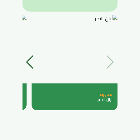
مديرة
مديرة
ليان النمر
شهد الرماح