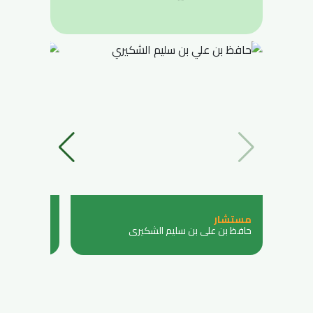
مستشار
عضوة
حافظ بن علي بن سليم الشكيري
مي حسن صق