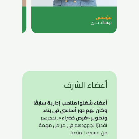
مؤسس
مديرة
م.سائد حنني
م.آية العويس
أعضاء الشرف
أعضاء شغلوا مناصب إدارية سابقًا
وكان لهم دور أساسي في بناء
وتطوير «فرص خضراء».
نذكرهم
تقديرًا لجهودهم في مراحل مهمة
من مسيرة المنصة.