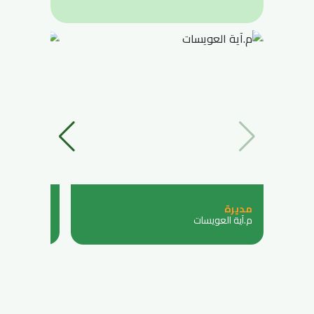
مديرة
عضوة
م.آية العويسات
م.تمارا عليان