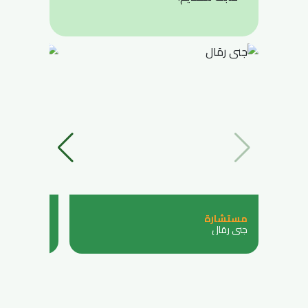
مستشارة
عضوة
جنى رمَال
نور فطوم