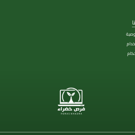
ا
وصية
خدام
حكام