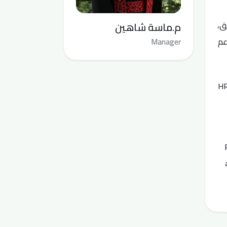
ق،
م.ماسة شاهين
عم
Manager
HR