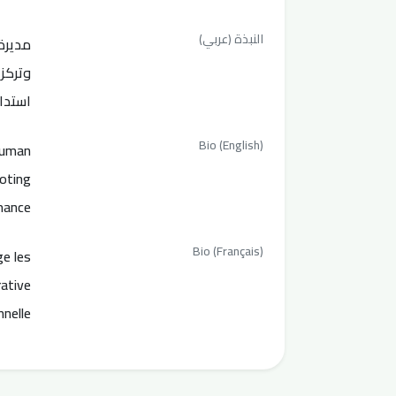
النبذة (عربي)
مديرة
وتركز 
استدا
Bio (English)
human
moting
mance
Bio (Français)
ge les
rative
nnelle