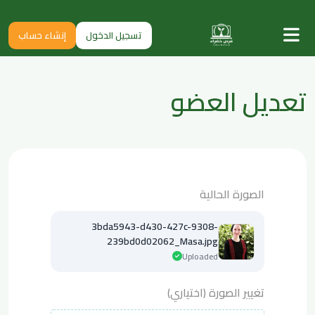
تسجيل الدخول
إنشاء حساب
تعديل العضو
الصورة الحالية
3bda5943-d430-427c-9308-
239bd0d02062_Masa.jpg
Uploaded
تغيير الصورة (اختياري)