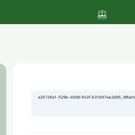
a26726a1-529b-4508-943f-b316974e2dd5_WhatsAp