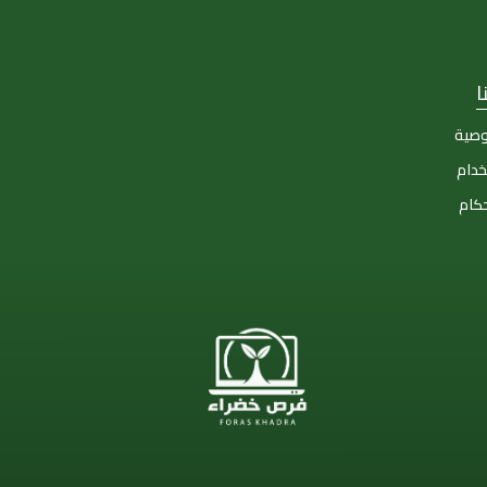
ا
وصية
خدام
حكام