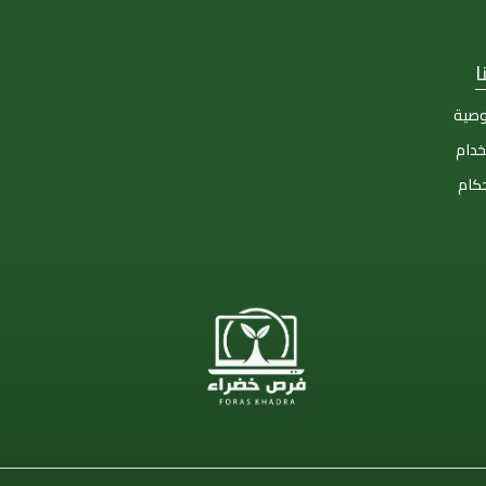
ا
وصية
خدام
حكام