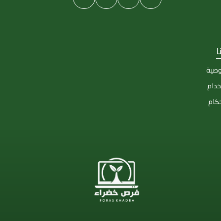
ا
وصية
خدام
حكام