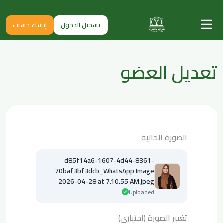
تسجيل الدخول
إنشاء حساب
تعديل العضو
الصورة الحالية
d85f14a6-1607-4d44-8361-
70baf3bf3dcb_WhatsApp Image
2026-04-28 at 7.10.55 AM.jpeg
Uploaded
تغيير الصورة (اختياري)