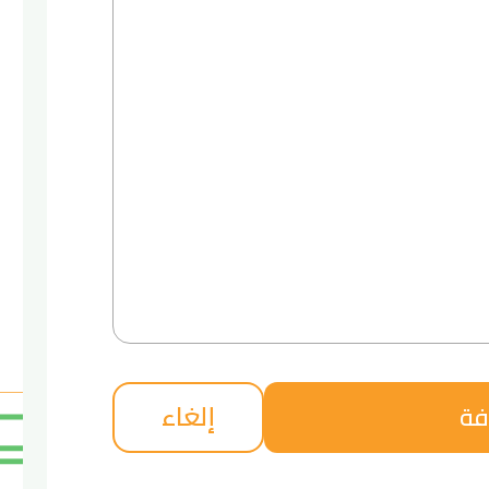
إلغاء
فة