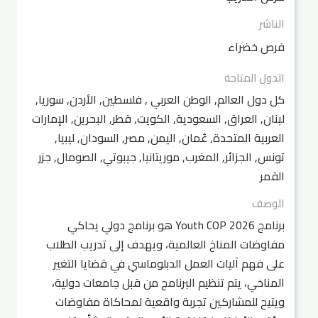
الناشر
فرص خضراء
الدول المتاحة
كل دول العالم, الوطن العربي , فلسطين, الأردن, سوريا,
لبنان, العراق, السعودية, الكويت, قطر, البحرين, الإمارات
العربية المتحدة, عُمان, اليمن, مصر, السودان, ليبيا,
تونس, الجزائر, المغرب, موريتانيا, جيبوتي, الصومال, جزر
القمر
الوصف
برنامج Youth COP 2026 هو برنامج دولي يحاكي
مفاوضات المناخ العالمية، ويهدف إلى تدريب الطلاب
على فهم آليات العمل الدبلوماسي في قضايا التغير
المناخي، يتم تنظيم البرنامج من قبل جامعات دولية،
ويتيح للمشاركين تجربة واقعية لمحاكاة مفاوضات