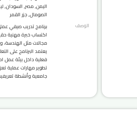
اليمن, مصر, السودان, ليبي
الصومال, جزر القمر
الوصف
برنامج تدريب صيفي عملي 
اكتساب خبرة مهنية حقي
مجالات مثل الهندسة، وال
يعتمد البرنامج على التع
فعلية داخل بيئة عمل اح
تطوير مهارات عملية تعزز 
جامعية وأنشطة تعريفية ل