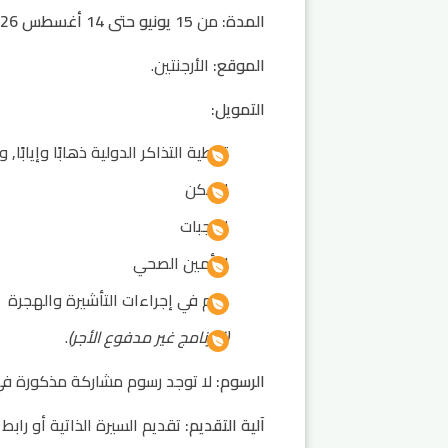
المدة:
من
15 يونيو حتى 14 أغسطس 2026
الموقع:
الأرجنتين.
التمويل:
تغطية التذاكر الدولية ذهابًا وإيابًا, 
السكن
الوجبات
التأمين الصحي
دعم في إجراءات التأشيرة والهجرة
(البرنامج غير مدفوع الأجر)
.
الرسوم:
لا توجد رسوم مشاركة مذكورة في
آلية التقديم:
تقديم السيرة الذاتية أو رابط LinkedIn عبر نموذج التقديم على الموقع.