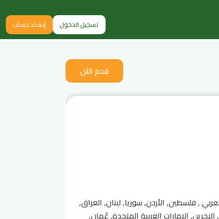
تسجيل الدخول
إنشاء حساب
قدم الآن
ربي , فلسطين, الأردن, سوريا, لبنان, العراق,
لبحرين, الإمارات العربية المتحدة, عُمان,