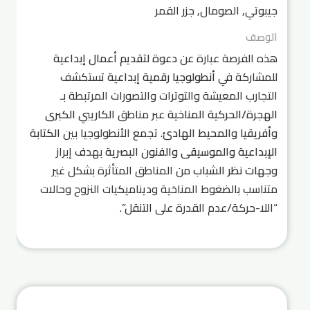
جيبوتي, الصومال, جزر القمر
الوصف
هذه الفرصة عبارة عن
دعوة لتقديم أعمال إبداعية
للمشاركة في
أنطولوجيا رقمية إبداعية
تستكشف
التجارب المعيشة والتوترات والتصورات المرتبطة بـ
الهجرة/الحركية المناخية
عبر مناطق
الكاريبي الكبرى
وأفريقيا والمحيط الهادئ
. تجمع الأنطولوجيا بين
الكتابة
الإبداعية والموسيقى والفنون البصرية
بهدف إبراز
وجهات نظر الشباب
من المناطق المتأثرة بشكل غير
متناسب بالضغوط المناخية وديناميكيات النزوح وحالات
“اللا-حركة/عدم القدرة على التنقل”.