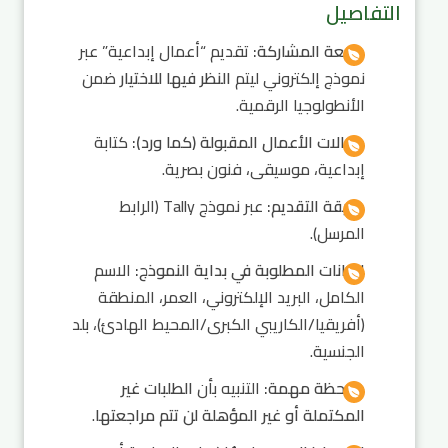
التفاصيل
طبيعة المشاركة:
تقديم “أعمال إبداعية” عبر
نموذج إلكتروني ليتم
النظر فيها للاختيار
ضمن
الأنطولوجيا الرقمية.
مجالات الأعمال المقبولة (كما ورد):
كتابة
إبداعية، موسيقى، فنون بصرية.
طريقة التقديم:
عبر نموذج Tally (الرابط
المرسل).
البيانات المطلوبة في بداية النموذج:
الاسم
الكامل، البريد الإلكتروني، العمر، المنطقة
(أفريقيا/الكاريبي الكبرى/المحيط الهادئ)، بلد
الجنسية.
ملاحظة مهمة:
التنبيه بأن
الطلبات غير
المكتملة أو غير المؤهلة لن تتم مراجعتها
.